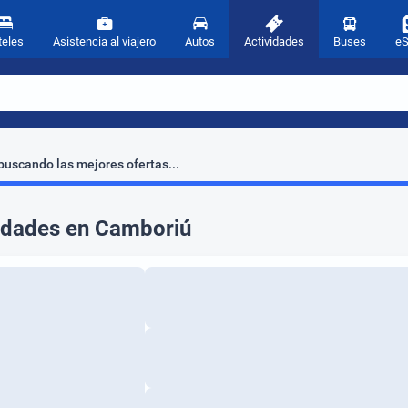
teles
Asistencia al viajero
Autos
Actividades
Buses
e
uscando las mejores ofertas...
idades en Camboriú