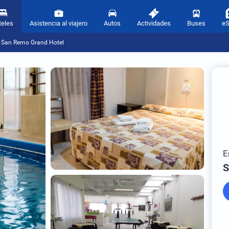
teles
Asistencia al viajero
Autos
Actividades
Buses
e
San Remo Grand Hotel
E
S