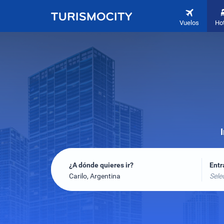
Vuelos
Ho
¿A dónde quieres ir?
Ent
Carilo, Argentina
Sele