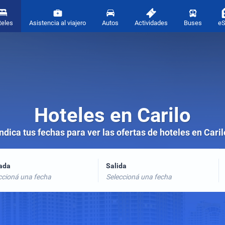
teles
Asistencia al viajero
Autos
Actividades
Buses
e
Hoteles en Carilo
Indica tus fechas para ver las ofertas de hoteles en Caril
rada
Salida
ccioná una fecha
Seleccioná una fecha