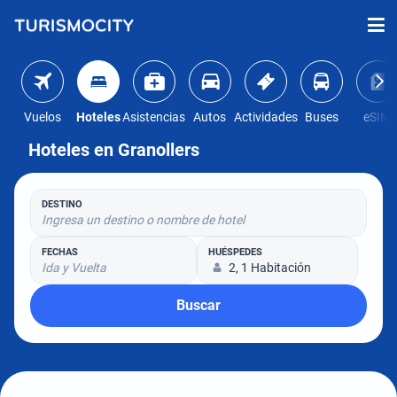
Vuelos
Hoteles
Asistencias
Autos
Actividades
Buses
eSIM
Hoteles en Granollers
DESTINO
Ingresa un destino o nombre de hotel
FECHAS
HUÉSPEDES
Ida y Vuelta
2, 1 Habitación
Buscar