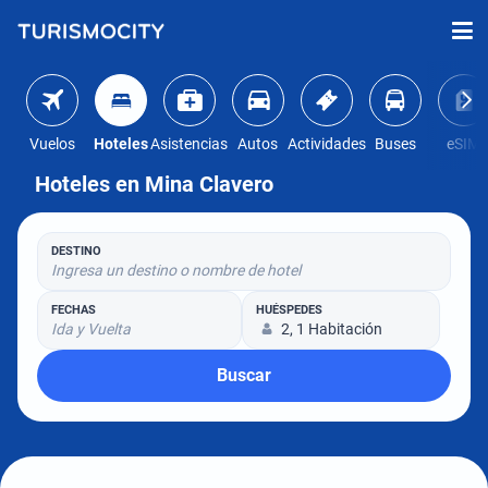
Vuelos
Hoteles
Asistencias
Autos
Actividades
Buses
eSIM
Hoteles en Mina Clavero
DESTINO
Ingresa un destino o nombre de hotel
FECHAS
HUÉSPEDES
Ida y Vuelta
2, 1 Habitación
Buscar