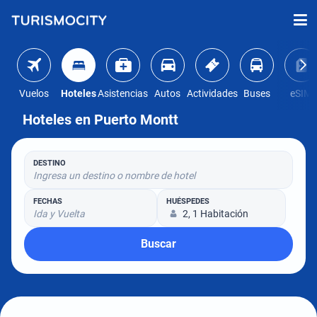
Vuelos
Hoteles
Asistencias
Autos
Actividades
Buses
eSIM
Hoteles en Puerto Montt
DESTINO
Ingresa un destino o nombre de hotel
FECHAS
HUÉSPEDES
Ida y Vuelta
2, 1 Habitación
Buscar