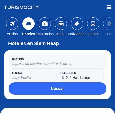
Vuelos
Hoteles
Asistencias
Autos
Actividades
Buses
eSIM
Hoteles en Siem Reap
DESTINO
Ingresa un destino o nombre de hotel
FECHAS
HUÉSPEDES
Ida y Vuelta
2, 1 Habitación
Buscar