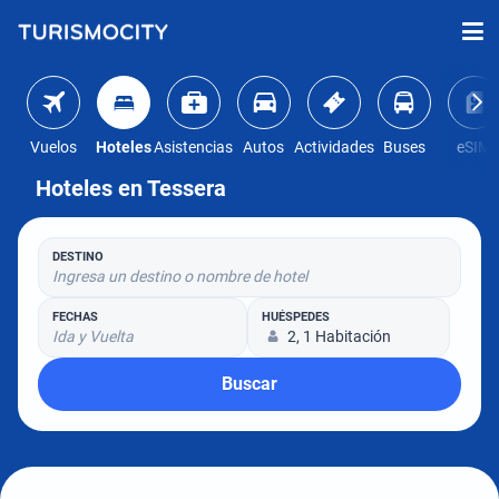
Vuelos
Hoteles
Asistencias
Autos
Actividades
Buses
eSIM
Hoteles en Tessera
DESTINO
Ingresa un destino o nombre de hotel
FECHAS
HUÉSPEDES
Ida y Vuelta
2, 1 Habitación
Buscar