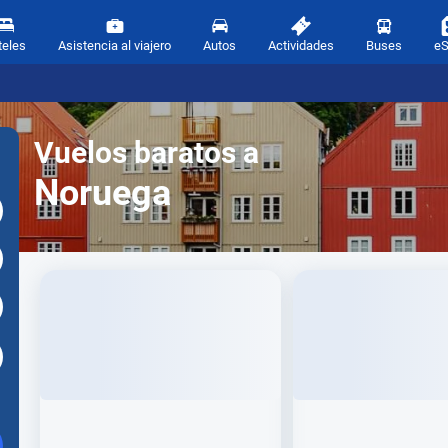
teles
Asistencia al viajero
Autos
Actividades
Buses
e
Vuelos baratos a
Noruega