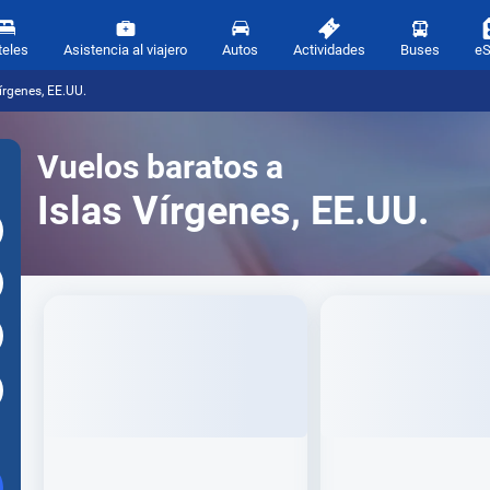
teles
Asistencia al viajero
Autos
Actividades
Buses
e
írgenes, EE.UU.
Vuelos baratos a
Islas Vírgenes, EE.UU.