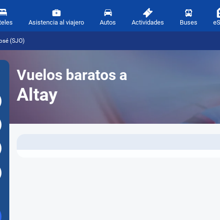
teles
Asistencia al viajero
Autos
Actividades
Buses
e
osé (SJO)
Vuelos baratos a
Altay