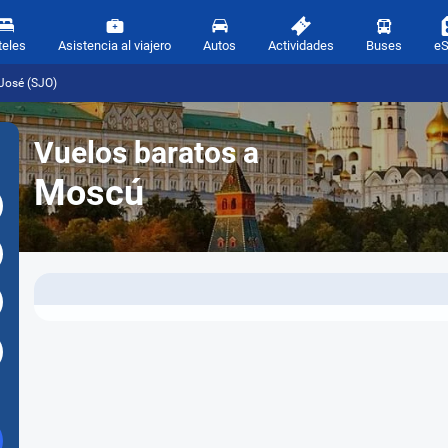
teles
Asistencia al viajero
Autos
Actividades
Buses
e
José (SJO)
Vuelos baratos a
Moscú