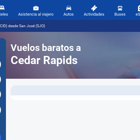
teles
Asistencia al viajero
Autos
Actividades
Buses
e
(CID) desde San José (SJO)
Vuelos baratos a
Cedar Rapids