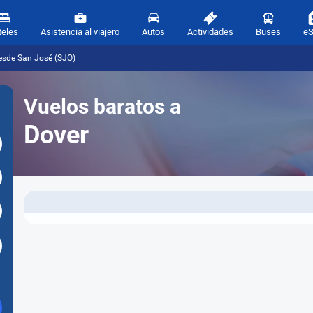
teles
Asistencia al viajero
Autos
Actividades
Buses
e
esde San José (SJO)
Vuelos baratos a
Dover