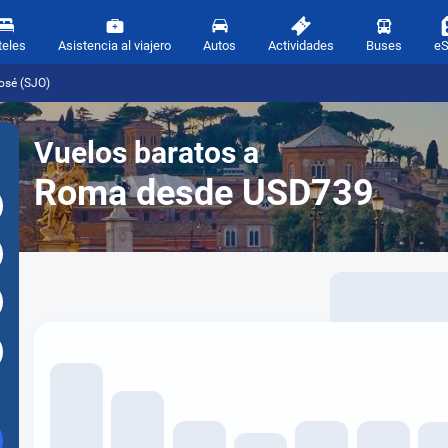
teles
Asistencia al viajero
Autos
Actividades
Buses
e
osé (SJO)
Vuelos baratos a
Roma desde USD739