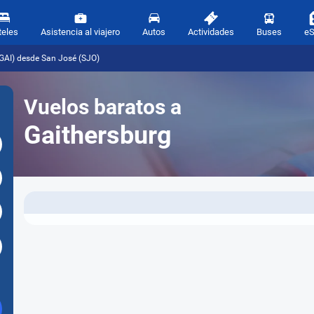
teles
Asistencia al viajero
Autos
Actividades
Buses
e
(GAI) desde San José (SJO)
Vuelos baratos a
Gaithersburg