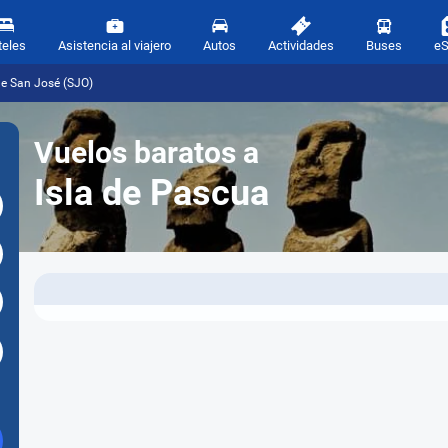
teles
Asistencia al viajero
Autos
Actividades
Buses
e
de San José (SJO)
Vuelos baratos a
Isla de Pascua