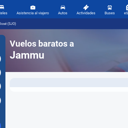
teles
Asistencia al viajero
Autos
Actividades
Buses
e
José (SJO)
Vuelos baratos a
Jammu