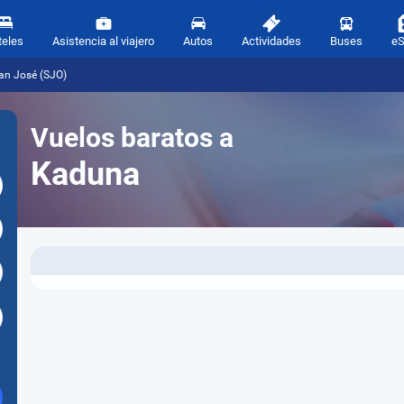
teles
Asistencia al viajero
Autos
Actividades
Buses
e
an José (SJO)
Vuelos baratos a
Kaduna