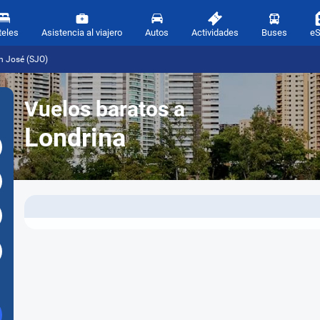
teles
Asistencia al viajero
Autos
Actividades
Buses
e
n José (SJO)
Vuelos baratos a
Londrina