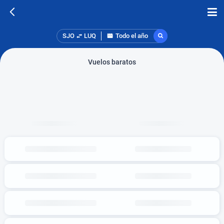
SJO
LUQ
Todo el año
Vuelos baratos