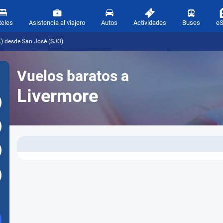
teles
Asistencia al viajero
Autos
Actividades
Buses
e
K) desde San José (SJO)
Vuelos baratos a
Livermore