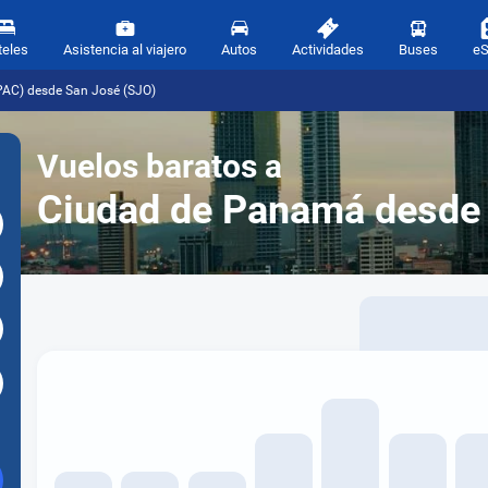
teles
Asistencia al viajero
Autos
Actividades
Buses
e
PAC) desde San José (SJO)
Vuelos baratos a
Ciudad de Panamá desd