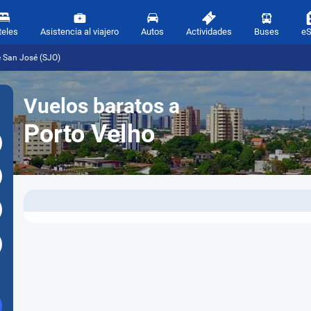
teles
Asistencia al viajero
Autos
Actividades
Buses
e
e San José (SJO)
Vuelos baratos a
Porto Velho