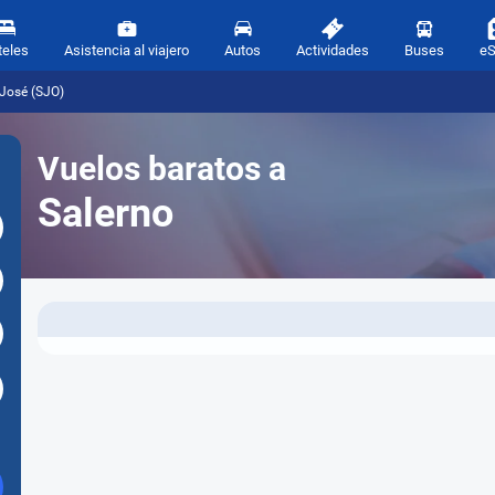
teles
Asistencia al viajero
Autos
Actividades
Buses
e
 José (SJO)
Vuelos baratos a
Salerno