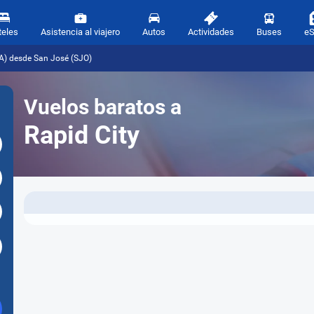
teles
Asistencia al viajero
Autos
Actividades
Buses
e
CA) desde San José (SJO)
Vuelos baratos a
Rapid City