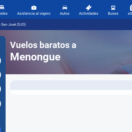
teles
Asistencia al viajero
Autos
Actividades
Buses
e
 San José (SJO)
Vuelos baratos a
Menongue