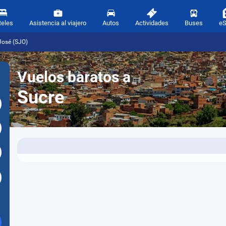
teles
Asistencia al viajero
Autos
Actividades
Buses
e
José (SJO)
Vuelos baratos a
Sucre