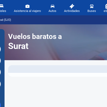
teles
Asistencia al viajero
Autos
Actividades
Buses
e
osé (SJO)
Vuelos baratos a
Surat