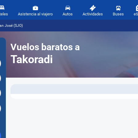
teles
Asistencia al viajero
Autos
Actividades
Buses
e
an José (SJO)
Vuelos baratos a
Takoradi