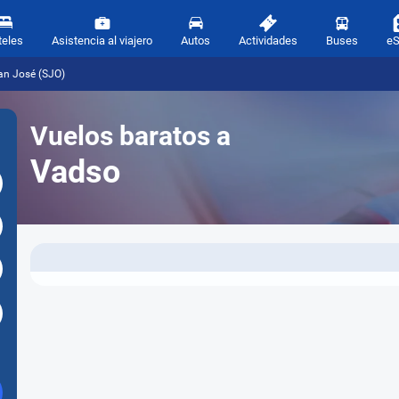
teles
Asistencia al viajero
Autos
Actividades
Buses
e
an José (SJO)
Vuelos baratos a
Vadso