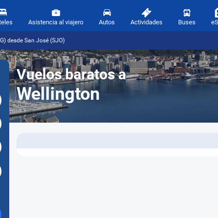
teles
Asistencia al viajero
Autos
Actividades
Buses
e
LG) desde San José (SJO)
Vuelos baratos a
Wellington