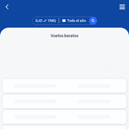
SJO
YMQ
Todo el año
Vuelos baratos