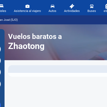
teles
Asistencia al viajero
Autos
Actividades
Buses
e
an José (SJO)
Vuelos baratos a
Zhaotong