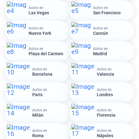
Autos en
Autos en
Las Vegas
San Francisco
Autos en
Autos en
Nueva York
Cancún
Autos en
Autos en
Playa del Carmen
Madrid
Autos en
Autos en
Barcelona
Valencia
Autos en
Autos en
París
Londres
Autos en
Autos en
Milán
Florencia
Autos en
Autos en
Roma
Nápoles