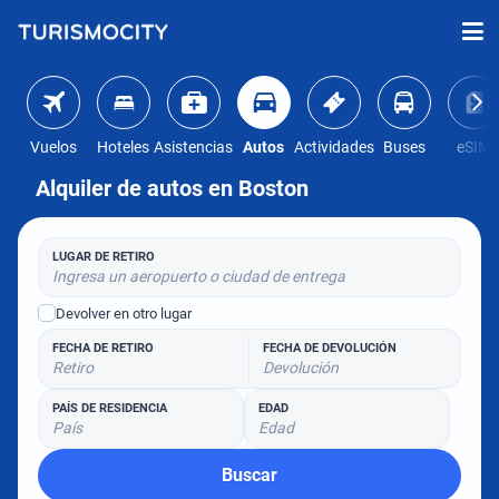
Vuelos
Hoteles
Asistencias
Autos
Actividades
Buses
eSIM
Alquiler de autos en Boston
LUGAR DE RETIRO
Ingresa un aeropuerto o ciudad de entrega
Devolver en otro lugar
FECHA DE RETIRO
FECHA DE DEVOLUCIÓN
Retiro
Devolución
PAÍS DE RESIDENCIA
EDAD
País
Edad
Buscar