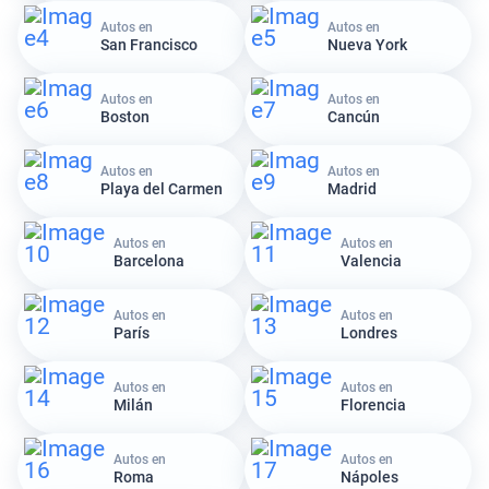
Autos en
Autos en
San Francisco
Nueva York
Autos en
Autos en
Boston
Cancún
Autos en
Autos en
Playa del Carmen
Madrid
Autos en
Autos en
Barcelona
Valencia
Autos en
Autos en
París
Londres
Autos en
Autos en
Milán
Florencia
Autos en
Autos en
Roma
Nápoles