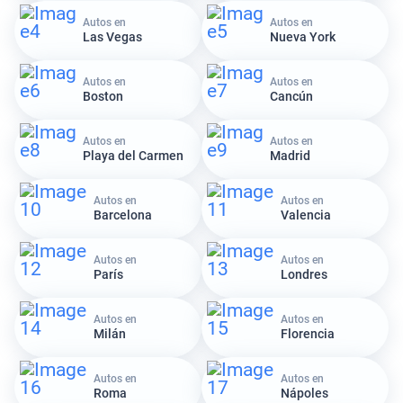
Autos en
Autos en
Las Vegas
Nueva York
Autos en
Autos en
Boston
Cancún
Autos en
Autos en
Playa del Carmen
Madrid
Autos en
Autos en
Barcelona
Valencia
Autos en
Autos en
París
Londres
Autos en
Autos en
Milán
Florencia
Autos en
Autos en
Roma
Nápoles